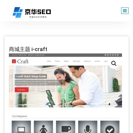
跳
至
正
文
商城主题 i-craft