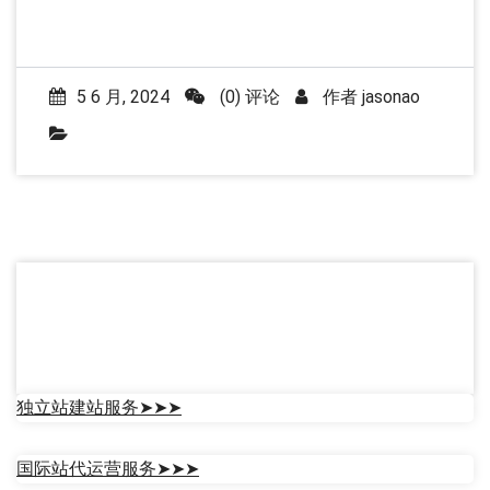
i-craft 主题在线预览：
http://templatesnext.org/icraft/
i-craft 主题下载：
https://wordpress.org/themes/i-
craft/
Related products