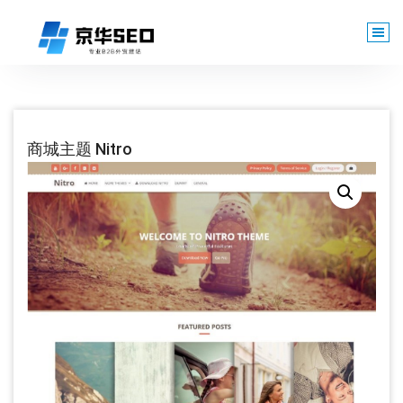
跳
至
正
文
商城主题 Nitro