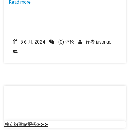
Nitro 主题在线预览：
http://demo.rohitink.com/nitro/
Nitro 主题下载：
https://rohitink.com/2016/01/26/nitro-multipurpose-
woocommerce-theme/
Related products